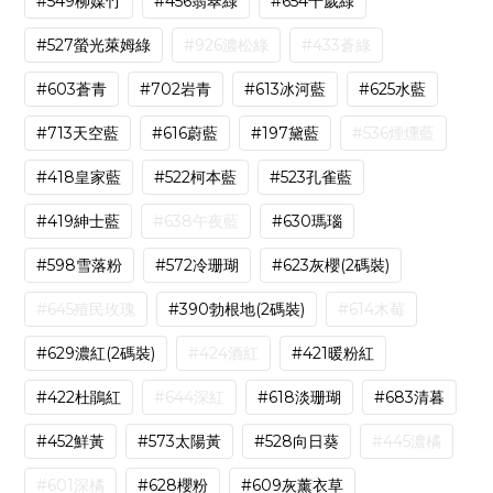
#549柳媒竹
#456翡翠綠
#654千歲綠
#527螢光萊姆綠
#926濃松綠
#433蒼綠
#603蒼青
#702岩青
#613冰河藍
#625水藍
#713天空藍
#616蔚藍
#197黛藍
#536煙燻藍
#418皇家藍
#522柯本藍
#523孔雀藍
#419紳士藍
#638午夜藍
#630瑪瑙
#598雪落粉
#572冷珊瑚
#623灰櫻(2碼裝)
#645殖民玫瑰
#390勃根地(2碼裝)
#614木莓
#629濃紅(2碼裝)
#424酒紅
#421暖粉紅
#422杜鵑紅
#644深紅
#618淡珊瑚
#683清暮
#452鮮黃
#573太陽黃
#528向日葵
#445濃橘
#601深橘
#628櫻粉
#609灰薰衣草