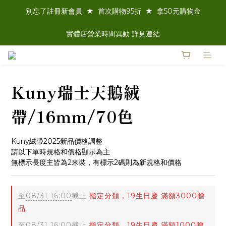
別忘了註冊新會員  ★  首次購物95折  ★  拿50元購物金
實體店營業時間異動 詳見連結
Kuny瑞士天鵝絨
帶/16mm/70色
Kuny絨帶2025新品價格調整
請以下單時規格和價格顯示為主
無標示長度主皆為2米裝，有標示2碼則為新規格和價格
至
08/31 16:00
截止
指定分類，19生日慶 滿額3000贈
品
至
08/31 16:00
截止
指定分類，19生日慶 滿額1000贈