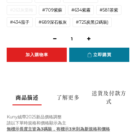
#263灰栗梅
#709紫蘇
#634紫霧
#581茶紫
#434茄子
#689深石板灰
#725炭黑(2碼裝)
加入購物車
立即購買
送貨及付款方
商品描述
了解更多
式
Kuny絨帶2025新品價格調整
請以下單時規格和價格顯示為主
無標示長度主皆為3碼裝，有標示3米則為新規格和價格