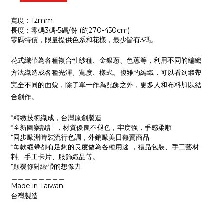
寬度：12mm
長度：零碼3碼-5碼/份 (約270-450cm)
零碼特價，限量提供色系和花樣，最少皆有3碼。
花式織帶為各種複合性紗種、金銀蔥、色蔥等，利用不同的編織
方法織造成各種光澤、寬度、樣式。複雜的編織，可以看到緞帶
完全不同的面貌，除了單一作為配飾之外，更多人和布料加以結
合創作。
*精緻技術織成，台灣原創製造
*全新圖案設計 ，材質優良不褪色，牢度強，手感柔順
*同步歐洲時裝流行色調，外銷歐美日熱賣商品
*每款緞帶都有足夠的長度做為各種用途 ，禮品包裝、手工藝材
料、手工卡片、服飾織品等。
*顛覆你對緞帶的想像力
＿＿＿＿＿＿＿＿
Made in Taiwan
台灣製造