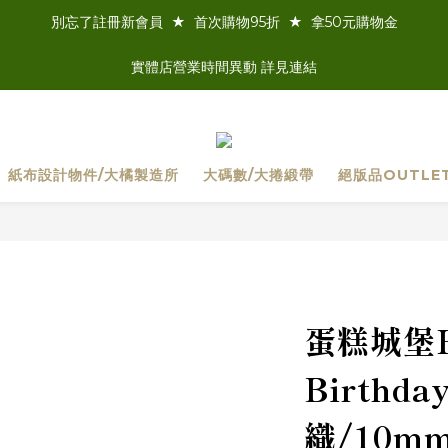
別忘了註冊新會員  ★  首次購物95折  ★  拿50元購物金
實體店營業時間異動 詳見連結
紙布設計物件/大橘製造所
大碼數/大捲緞帶
絕版品OUTLE
蛋糕城堡H
Birthd
織/10m