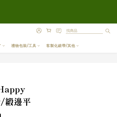
T
禮物包裝/工具
客製化緞帶/其他
立即購買
appy
ay/緞邊平
m