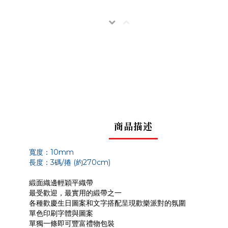
商品描述
寬度：10mm
長度：3碼/捲 (約270cm)
緞面織邊輕穎平織帶
最受歡迎，最實用的緞帶之一
各種歡慶生日圖案和文字搭配呈現歡樂派對的氛圍
單色印刷字體與圖案
單獨一條即可豐富禮物包裝