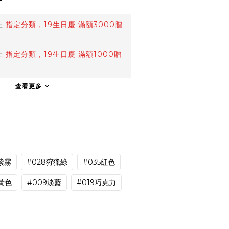
止
指定分類，19生日慶 滿額3000贈
止
指定分類，19生日慶 滿額1000贈
查看更多
7紫霧
#028狩獵綠
#035紅色
6黃色
#009淡藍
#019巧克力