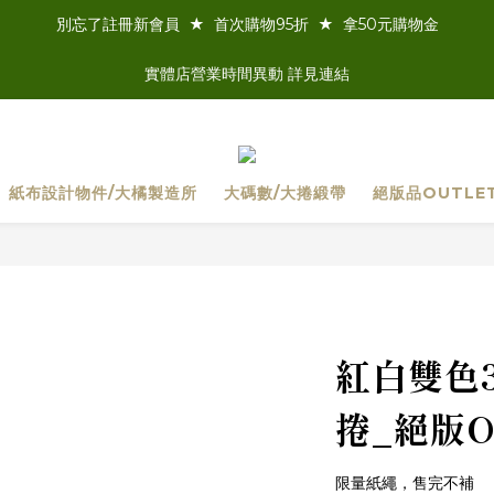
別忘了註冊新會員  ★  首次購物95折  ★  拿50元購物金
實體店營業時間異動 詳見連結
紙布設計物件/大橘製造所
大碼數/大捲緞帶
絕版品OUTLE
紅白雙色3
捲_絕版Ou
限量紙繩，售完不補