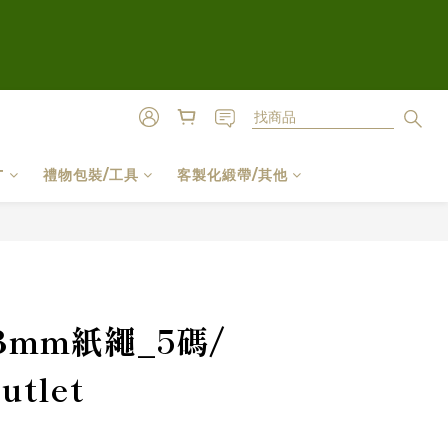
T
禮物包裝/工具
客製化緞帶/其他
立即購買
mm紙繩_5碼/
tlet