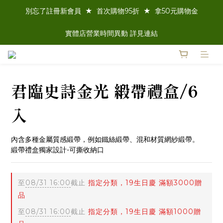
別忘了註冊新會員  ★  首次購物95折  ★  拿50元購物金
實體店營業時間異動 詳見連結
君臨史詩金光 緞帶禮盒/6
入
內含多種金屬質感緞帶，例如鐵絲緞帶、混和材質網紗緞帶。
緞帶禮盒獨家設計-可撕收納口
至
08/31 16:00
截止
指定分類，19生日慶 滿額3000贈
品
至
08/31 16:00
截止
指定分類，19生日慶 滿額1000贈