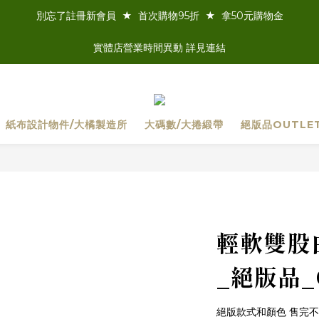
別忘了註冊新會員  ★  首次購物95折  ★  拿50元購物金
實體店營業時間異動 詳見連結
紙布設計物件/大橘製造所
大碼數/大捲緞帶
絕版品OUTLE
輕軟雙股白
_絕版品_O
絕版款式和顏色 售完