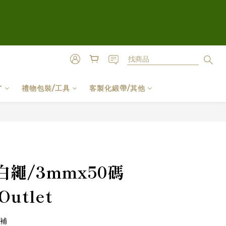
T
禮物包裝/工具
客製化緞帶/其他
立即購買
繩/3mmx50碼
utlet
不補