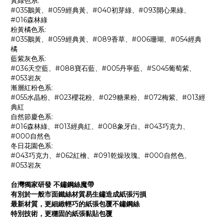
黃綠色系:
#035鵝黃、#059經典黃、#040初芽綠、#093開心果綠、
#016森林綠
粉黃橘色系:
#035鵝黃、#059經典黃、#089香草、#006珊瑚、#054經典
橘
藍紫灰色系:
#036天空藍、#088寶石藍、#005丹寧藍、#S045葡萄紫、
#053岩灰
漸層紅粉色系:
#055水晶粉、#023櫻花粉、#029糖果粉、#072梅紫、#013經
典紅
自然節慶色系:
#016森林綠、#013經典紅、#008象牙白、#043巧克力、
#000自然色
冬日花園色系:
#043巧克力、#062紅檜、#091乾燥玫瑰、#000自然色、
#053岩灰
台灣獨家研發 不鏽鋼絲魔帶
有別於一般市面鐵絲材質易生鏽造成紙張污損
最新材質，更細緻輕巧的紙張包覆不鏽鋼絲
特別技術，更穩固的
紙張黏貼包覆