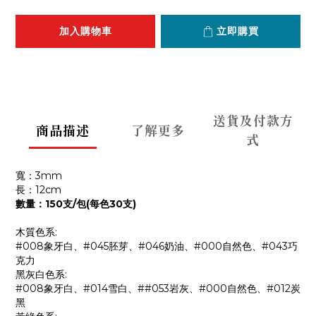
加入購物車
立即購買
送貨及付款方
商品描述
了解更多
式
寬：3mm
長：12cm
數量：150支/包(每色30支)
木質色系:
#008象牙白、#045胚芽、#046奶油、#000自然色、#043巧
克力
黑灰白色系:
#008象牙白、#014雪白、##053岩灰、#000自然色、#012炭
黑