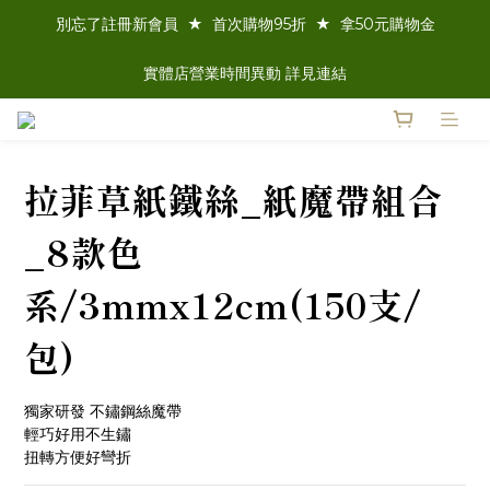
別忘了註冊新會員  ★  首次購物95折  ★  拿50元購物金
實體店營業時間異動 詳見連結
拉菲草紙鐵絲_紙魔帶組合
_8款色
系/3mmx12cm(150支/
包)
獨家研發 不鏽鋼絲魔帶
輕巧好用不生鏽
扭轉方便好彎折