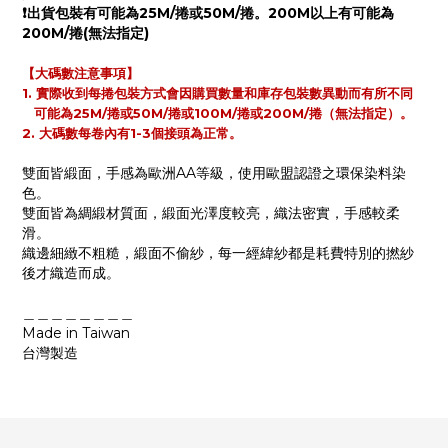
❗️出貨包裝有可能為25M/捲或50M/捲。200M以上有可能為
200M/捲(無法指定)
【大碼數注意事項】
1. 實際收到每捲包裝方式會因購買數量和庫存包裝數異動而有所不同
可能為25M/捲或50M/捲或100M/捲或200M/捲（無法指定）。
2. 大碼數每卷內有1-3個接頭為正常。
雙面皆緞面，手感為歐洲AA等級，使用歐盟認證之環保染料染
色。
雙面皆為綢緞材質面，緞面光澤度較亮，織法密實，手感較柔
滑。
織邊細緻不粗糙，緞面不偷紗，每一經緯紗都是耗費特別的撚紗
後才織造而成。
＿＿＿＿＿＿＿＿
Made in Taiwan
台灣製造