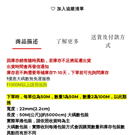
加入追蹤清單
送貨及付款方
商品描述
了解更多
式
因庫存銷售隨時異動，若庫存不足將延遲出貨
出貨時間會再發信通知
庫存若不夠需要等補庫存7-10天，下單前可先詢問庫
存
❗️優惠大碼數無免運服務
❗️1000M以上請另洽詢
下單時，每單位為50M，數量1為50M，
數量2為100M，以此類
推
寬度：22mm(2.2cm)
長度：50M(公尺)(約5000cm) 大碼數包裝
實際單捲包裝，請依照收貨時為主
大碼數包裝：實際收到每捲包裝方式會因購買數量和庫存包裝數
異動而有所不同