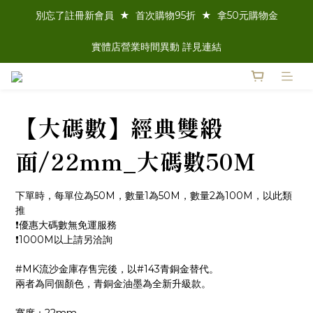
別忘了註冊新會員  ★  首次購物95折  ★  拿50元購物金
實體店營業時間異動 詳見連結
【大碼數】經典雙緞
面/22mm_大碼數50M
下單時，每單位為50M，數量1為50M，數量2為100M，以此類
推
❗️優惠大碼數無免運服務
❗️1000M以上請另洽詢
#MK流沙金庫存售完後，以#143青銅金替代。
兩者為同個顏色，青銅金油墨為全新升級款。