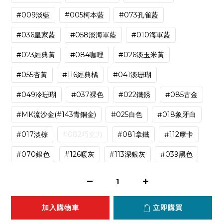
#009淡藍
#005柯本藍
#073孔雀藍
#036皇家藍
#058淡海軍藍
#010海軍藍
#023經典黃
#084咖哩
#026淡玉米黃
#055杏黃
#116經典橘
#041淡珊瑚
#049冷珊瑚
#037裸色
#022鐵銹
#085古金
#MK流沙金(#143青銅金)
#025白色
#018象牙白
#017淡棕
#082巧克力
#081拿鐵
#112摩卡
#070銀色
#126暖灰
#113深銀灰
#039黑色
加入購物車
立即購買