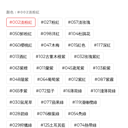
顏色
: #002淡粉紅
#002淡粉紅
#027粉紅
#057淡玫瑰
#050鮮粉紅
#098洋紅
#104杜鵑花
#060櫻桃紅
#047木梅
#015紅色
#117深紅
#013酒紅
#102古董木槿紫
#032玫瑰紫紅
#063紫檀
#011蘭紫
#045鳶尾紫
#103薊紫
#048陽紫
#064葡萄紫
#012紫紅
#087紫霧
#065李紫
#072茄子
#16薄荷綠
#101淺薄荷綠
#030鼠尾草
#077蘋果綠
#119淺橄欖綠
#028碧綠
#076柳葉綠
#054鳧綠
#029狩獵綠
#125土耳其藍
#074熱帶綠