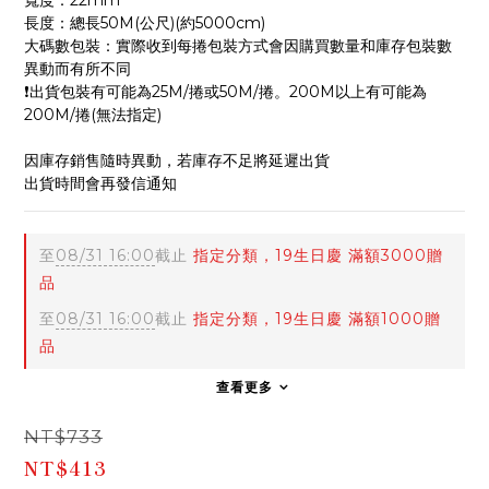
寬度：22mm
長度：總長50M(公尺)(約5000cm) 
大碼數包裝：實際收到每捲包裝方式會因購買數量和庫存包裝數
異動而有所不同
❗️出貨包裝有可能為25M/捲或50M/捲。200M以上有可能為
200M/捲(無法指定)
因庫存銷售隨時異動，若庫存不足將延遲出貨
出貨時間會再發信通知
至
08/31 16:00
截止
指定分類，19生日慶 滿額3000贈
品
至
08/31 16:00
截止
指定分類，19生日慶 滿額1000贈
品
查看更多
NT$733
NT$413