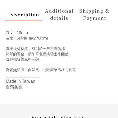
Additional
Shipping &
Description
details
Payment
寬度：10mm
長度：3碼/捲 (約270cm)
真正純棉材質，有別於一般市售仿棉
簡單的燙金、網印單色經典瑞士小圓點
讓純棉質樸風格突顯
喜愛無印風、自然風、北歐簡單風格的首選
＿＿＿＿＿＿＿＿
Made in Taiwan
台灣製造
You might also like...