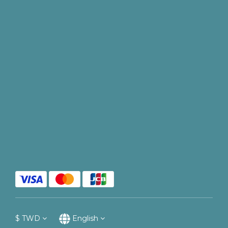
$
TWD
English