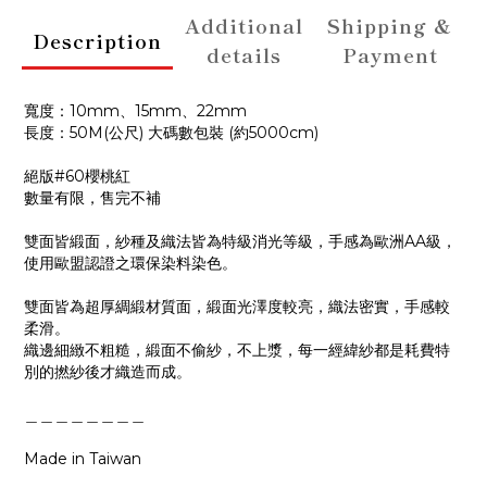
Additional
Shipping &
Description
details
Payment
寬度：10mm、15mm、22mm
長度：50M(公尺) 大碼數包裝 (約5000cm)
絕版#60櫻桃紅
數量有限，售完不補
雙面皆緞面，紗種及織法皆為特級消光等級，手感為歐洲AA級，
使用歐盟認證之環保染料染色。
雙面皆為超厚綢緞材質面，緞面光澤度較亮，織法密實，手感較
柔滑。
織邊細緻不粗糙，緞面不偷紗，不上漿，每一經緯紗都是耗費特
別的撚紗後才織造而成。
＿＿＿＿＿＿＿＿
Made in Taiwan