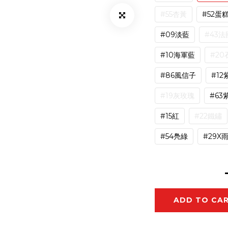
#55杏黃
#52蛋
#09淡藍
#43法
#10海軍藍
#20
#86風信子
#12
#19灰玫瑰
#63
#15紅
#22鐵鏽
#54鳧綠
#29X
ADD TO CA