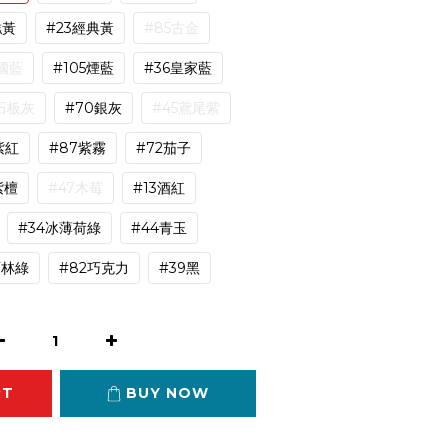
糕黃
#23經典黃
#85古金
國藍
#105煙藍
#36皇家藍
石板灰
#70銀灰
#45鳶尾紫
紫紅
#87紫霧
#72茄子
紫檀
#47木莓
#13酒紅
#34冰薄荷綠
#44青玉
雨林綠
#82巧克力
#39黑
RT
BUY NOW