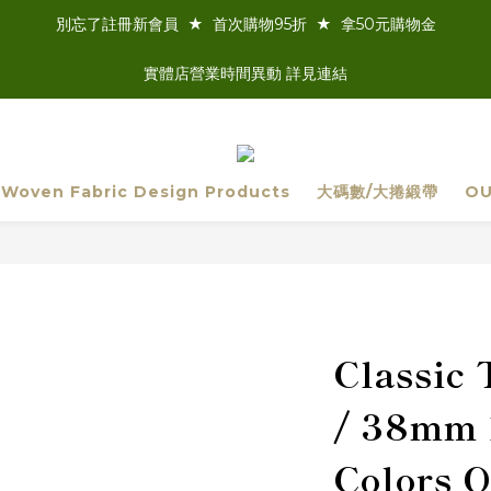
別忘了註冊新會員  ★  首次購物95折  ★  拿50元購物金
實體店營業時間異動 詳見連結
 Woven Fabric Design Products
大碼數/大捲緞帶
OU
Classic 
/ 38mm 
Colors O