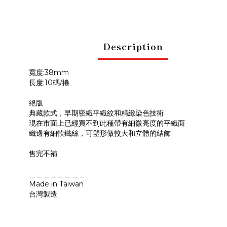
Description
寬度:38mm
長度:10碼/捲
絕版
典藏款式，早期密織平織紋和精緻染色技術
現在市面上已經買不到此種帶有細微亮度的平織面
織邊有細軟鐵絲，可塑形做較大和立體的結飾
售完不補
＿＿＿＿＿＿＿＿
Made in Taiwan
台灣製造