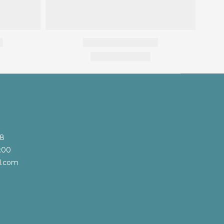
68
:00
l.com