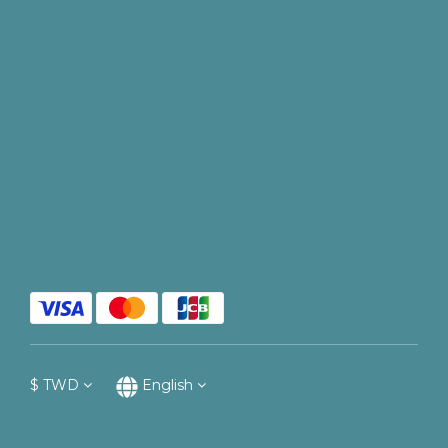
$
TWD
English