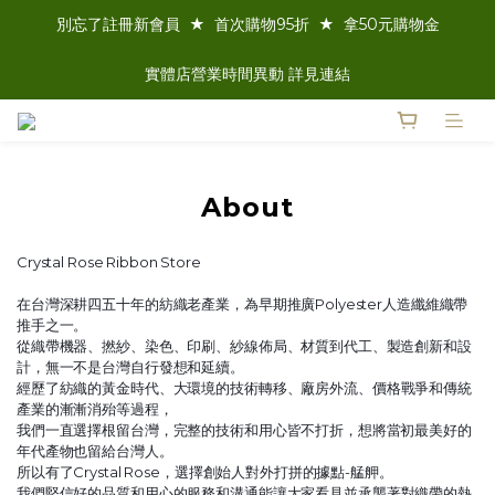
別忘了註冊新會員  ★  首次購物95折  ★  拿50元購物金
實體店營業時間異動 詳見連結
About
Crystal Rose Ribbon Store
在台灣深耕四五十年的紡織老產業，為早期推廣Polyester人造纖維織帶
推手之一。
從織帶機器、撚紗、染色、印刷、紗線佈局、材質到代工、製造創新和設
計，無一不是台灣自行發想和延續。
經歷了紡織的黃金時代、大環境的
技術轉移、廠房外流、價格戰爭和
傳統
產業的漸漸消殆等過程，
我們一直選擇根留台灣，完整的技術和用心皆不打折，想將當初最美好的
年代產物也留給台灣人。
所以有了
Crystal Rose，
選擇創始人對外打拼的據點-艋舺。
我們堅信好的品質和用心的服務和溝通能讓大家看見並
承襲著對織帶的熱