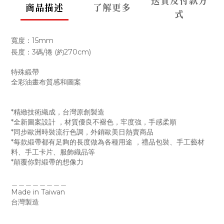
送貨及付款方
商品描述
了解更多
式
寬度：15mm
長度：3碼/捲 (約270cm)
特殊緞帶
全彩油畫布質感和圖案
*精緻技術織成，台灣原創製造
*全新圖案設計 ，材質優良不褪色，牢度強，手感柔順
*同步歐洲時裝流行色調，外銷歐美日熱賣商品
*每款緞帶都有足夠的長度做為各種用途 ，禮品包裝、手工藝材
料、手工卡片、服飾織品等
*顛覆你對緞帶的想像力
＿＿＿＿＿＿＿＿
Made in Taiwan
台灣製造