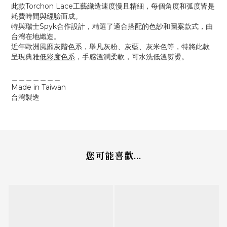
此款Torchon Lace工藝織造速度慢且精細，每個角度和弧度皆是
耗費時間與經驗而成。
特與瑞士Spyk合作設計，精選了適合搭配的色紗和圖案款式，由
台灣在地織造。
近年歐洲風靡灰階色系，舉凡灰粉、灰藍、灰米色等，特將此款
呈現典雅
低彩度色系
，手感溫潤柔軟，可水洗低溫熨燙。
＿＿＿＿＿＿＿
Made in Taiwan
台灣製造
您可能喜歡...