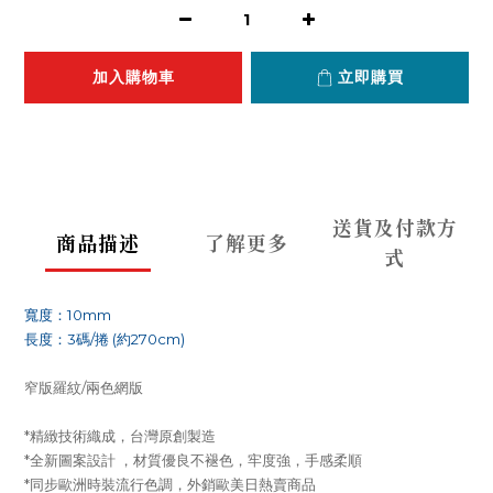
加入購物車
立即購買
送貨及付款方
商品描述
了解更多
式
寬度：10mm
長度：3碼/捲 (約270cm)
窄版羅紋/兩色網版
*精緻技術織成，台灣原創製造
*全新圖案設計 ，材質優良不褪色，牢度強，手感柔順
*同步歐洲時裝流行色調，外銷歐美日熱賣商品