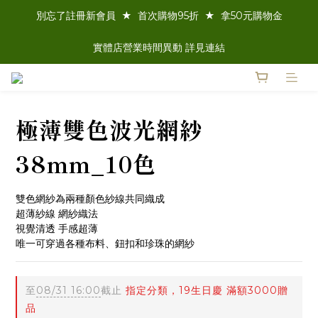
別忘了註冊新會員  ★  首次購物95折  ★  拿50元購物金
實體店營業時間異動 詳見連結
極薄雙色波光網紗
38mm_10色
雙色網紗為兩種顏色紗線共同織成
超薄紗線 網紗織法
視覺清透 手感超薄
唯一可穿過各種布料、鈕扣和珍珠的網紗
至
08/31 16:00
截止
指定分類，19生日慶 滿額3000贈
品