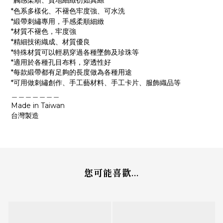
*觸感柔順
、
質地細緻彷如真絲
*色系多樣化
、
不褪色牢度強、可水洗
*緞帶刺繡專用，手感柔順細緻
*材質不褪色，牢度強
*精細技術織成
、
材質優良
*特殊材質可以輕易穿過各種墜飾及珍珠等
*適用於各種孔目布料，穿透性好
*每款緞帶都有足夠的長度做為各種用途
*可用做刺繡創作
、
手工藝材料
、
手工卡片
、
服飾織品等
＿＿＿＿＿＿＿
Made in Taiwan
台灣製造
您可能喜歡...