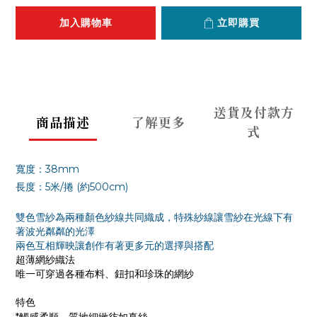
加入購物車
立即購買
送貨及付款方
商品描述
了解更多
式
寬度：38mm
長度：5米/捲 (約500cm)
雙色雪紗為兩種顏色紗線共同織成，特殊紗線讓雪紗在光線下有
著波光粼粼的光澤
兩色互相輝映讓創作有著更多元的選擇與搭配
超薄網紗織法
唯一可穿過各種布料、鈕扣和珍珠的網紗
特色