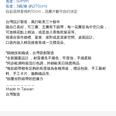
寬度：50mm
長度：3碼/捲 (約270cm)
拉起花球直徑約10cm，花瓣片數可自行決定
台灣設計製造，風行歐美三十餘年
隨自己喜好，可三瓣、五瓣剪下緞帶，每一花瓣皆為中空口袋，
可放棉花點上精油，或是放入香氛乾燥花等。
很適合當作婚禮、宴會、派對或是居家空間、桌面設計。
口袋內放入棉花後會形成一立體花朵。
*精緻技術織成，台灣原創製造
*全新圖案設計 ，材質優良不褪色，牢度強，手感柔順
*同步歐洲時裝流行色調，外銷歐美日熱賣商品
*每款緞帶都有足夠的長度做為各種用途 ，禮品包裝、手工藝材
料、手工卡片、服飾織品等。
*顛覆你對緞帶的想像力
＿＿＿＿＿＿＿＿
Made in Taiwan
台灣製造