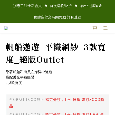
別忘了註冊新會員  ★  首次購物95折  ★  拿50元購物金
實體店營業時間異動 詳見連結
帆船遨遊_平織網紗_3款寬
度_絕版Outlet
乘著船舶和海風在海洋中遨遊
搭配透光平織緞帶
共3款寬度
至
08/31 16:00
截止
指定分類，19生日慶 滿額3000贈
品
至
08/31 16:00
截止
指定分類，19生日慶 滿額1000贈