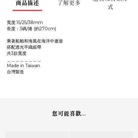
商品描述
了解更多
式
寬度:15/25/38mm
長度：3碼/捲 (約270cm)
乘著船舶和海風在海洋中遨遊
搭配透光平織緞帶
共3款寬度
＿＿＿＿＿＿＿＿
Made in Taiwan
台灣製造
您可能喜歡...