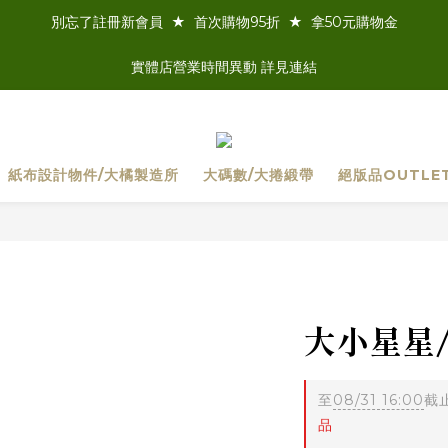
別忘了註冊新會員  ★  首次購物95折  ★  拿50元購物金
實體店營業時間異動 詳見連結
紙布設計物件/大橘製造所
大碼數/大捲緞帶
絕版品OUTLE
大小星星
至
08/31 16:00
截
品