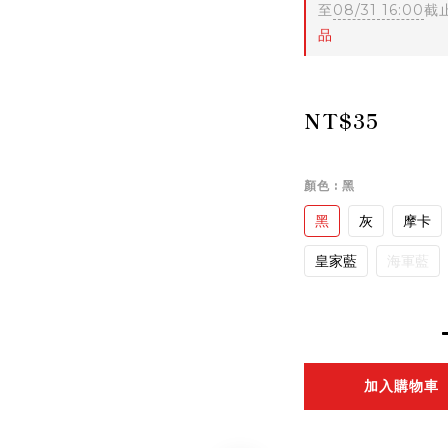
至
08/31 16:00
截
品
NT$35
顏色
: 黑
黑
灰
摩卡
皇家藍
海軍藍
加入購物車