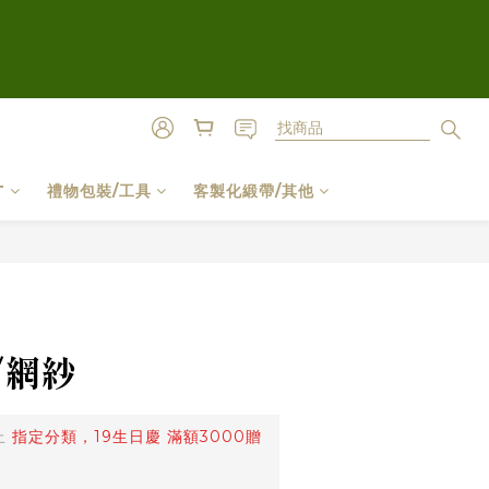
T
禮物包裝/工具
客製化緞帶/其他
立即購買
/網紗
止
指定分類，19生日慶 滿額3000贈